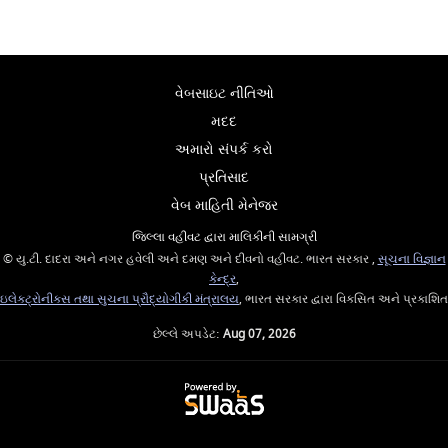
વેબસાઇટ નીતિઓ
મદદ
અમારો સંપર્ક કરો
પ્રતિસાદ
વેબ માહિતી મેનેજર
જિલ્લા વહીવટ દ્વારા માલિકીની સામગ્રી
© યુ.ટી. દાદરા અને નગર હવેલી અને દમણ અને દીવનો વહીવટ. ભારત સરકાર ,
સૂચના વિજ્ઞાન
કેન્દ્ર
,
ઇલેક્ટ્રોનીક્સ તથા સુચના પ્રૌદ્યોગીકી મંત્રાલય
, ભારત સરકાર દ્વારા વિકસિત અને પ્રકાશિત
છેલ્લે અપડેટ:
Aug 07, 2026