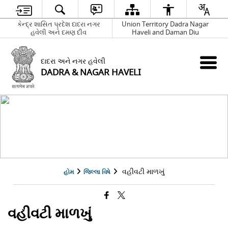
કેન્દ્ર શાસિત પ્રદેશ દાદરા નગર
Union Territory Dadra Nagar
હવેલી અને દમણ દીવ
Haveli and Daman Diu
દાદરા અને નગર હવેલી
DADRA & NAGAR HAVELI
વહીવટી માળખું
હોમ
જિલ્લા વિષે
વહીવટી માળખું