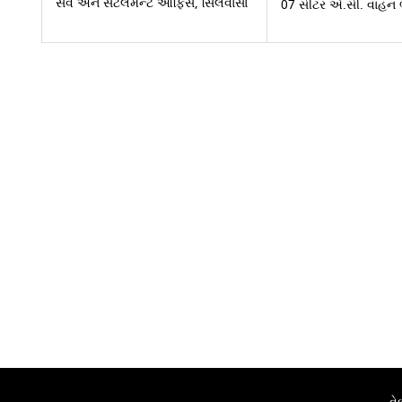
સર્વે અને સેટલમેન્ટ ઓફિસ, સિલવાસા
07 સીટર એ.સી. વાહન ભા