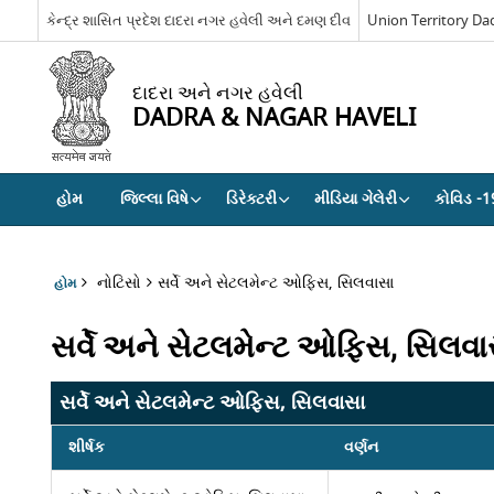
કેન્દ્ર શાસિત પ્રદેશ દાદરા નગર હવેલી અને દમણ દીવ
Union Territory Da
દાદરા અને નગર હવેલી
DADRA & NAGAR HAVELI
હોમ
જિલ્લા વિષે
ડિરેક્ટરી
મીડિયા ગેલેરી
કોવિડ -1
નોટિસો
સર્વે અને સેટલમેન્ટ ઓફિસ, સિલવાસા
હોમ
સર્વે અને સેટલમેન્ટ ઓફિસ, સિલવા
સર્વે અને સેટલમેન્ટ ઓફિસ, સિલવાસા
શીર્ષક
વર્ણન