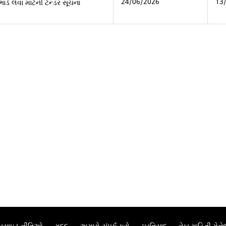
24/06/2026
13
ડે લેવા માટેની ટેન્ડર સૂચના