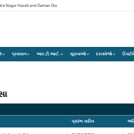
dra Nagar Haveli and Daman Diu
9
પ્રવાસન
આર.ટી.આઈ.
સૂચનાઓ
દસ્તાવેજો
ડિપાર્ટમ
સા
પ્રારંભ તારીખ
અંત