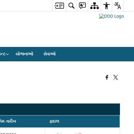
ેન્ટ
યોજનાઓ
સેવાઓ
િમ તારીખ
ફાઇલ