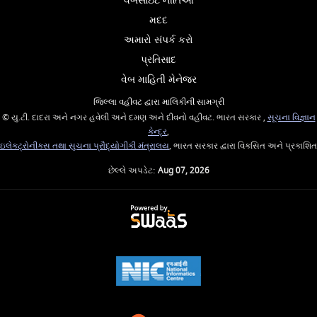
વેબસાઇટ નીતિઓ
મદદ
અમારો સંપર્ક કરો
પ્રતિસાદ
વેબ માહિતી મેનેજર
જિલ્લા વહીવટ દ્વારા માલિકીની સામગ્રી
© યુ.ટી. દાદરા અને નગર હવેલી અને દમણ અને દીવનો વહીવટ. ભારત સરકાર ,
સૂચના વિજ્ઞાન
કેન્દ્ર
,
ઇલેક્ટ્રોનીક્સ તથા સુચના પ્રૌદ્યોગીકી મંત્રાલય
, ભારત સરકાર દ્વારા વિકસિત અને પ્રકાશિત
છેલ્લે અપડેટ:
Aug 07, 2026