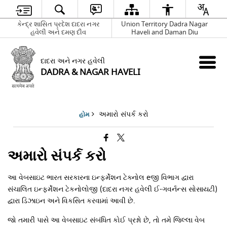
કેન્દ્ર શાસિત પ્રદેશ દાદરા નગર
Union Territory Dadra Nagar
હવેલી અને દમણ દીવ
Haveli and Daman Diu
દાદરા અને નગર હવેલી
DADRA & NAGAR HAVELI
અમારો સંપર્ક કરો
હોમ
અમારો સંપર્ક કરો
આ વેબસાઇટ ભારત સરકારના ઇન્ફર્મેશન ટેક્નોલ eજી વિભાગ દ્વારા
સંચાલિત ઇન્ફર્મેશન ટેકનોલોજી (દાદરા નગર હવેલી ઈ-ગવર્નન્સ સોસાયટી)
દ્વારા ડિઝાઇન અને વિકસિત કરવામાં આવી છે.
જો તમારી પાસે આ વેબસાઇટ સંબંધિત કોઈ પ્રશ્નો છે, તો તમે જિલ્લા વેબ